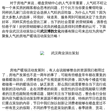
对于房地产来说，楼盘营销中心的人气非常重要，人气旺不旺让
每一个来买房的顾客都会思考的问题，打个比方当你要去餐馆吃饭，
同样的几家门店你肯定会选择人气旺的店吃饭，为什么人气旺？因为
是大多数人的选择，环境好、味道美、服务周到可能就决定了生意的
好坏，同样买房也会货比三家，当下的社会需要 的营销策略，酒香也
怕巷子深！好的营销能够让优良的楼盘品质得到消费者的认可，下面
由专业武汉活动策划公司
武汉博韵文化
传播有限公司来总结为房地产
聚集人气的房地产暖场活动策划方略！
房地产暖场活动发展到 ，有人会说能够整合的资源我们都用过
了，房地产发展也不是一两年的事了，可能有些楼盘常年都在重复的
做着暖场活动，消费者也会产生视觉疲劳和厌倦，因为每个楼盘可能
都做着一样的暖场活动，缺乏新意，那么我们就需要整合当下流行或
较新的活动内容，走在消费者的前面，创意性的活动是既能吸引消费
者的注意也能制造传播话题，随时关注当下较新动态，整合各行业创
新内容为暖场活动策划带来源源不断的创意灵感，特殊的节日也是我
们重点策划的内容，节日中我们加以创新让消费者能够在楼盘度过不
一样有意义的假期，不同的季节也是策划的重点，春季踏青、赏花，